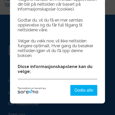
:
https://www.ticketmaster.no/event/449756688
din blir på nettsiden vår basert på
informasjonskapsler (cookies).
Godtar du, vil du få en mer sømløs
opplevelse og du får full tilgang til
nettsidene våre.
Velger du vekk noe, vil ikke nettsiden
fungere optimalt. Hver gang du besøker
nettsiden igjen vil du få opp denne
boksen.
Disse informasjonskapslene kan du
velge:
HURTIGLENKER
Strengt nødvendig - denne er alltid
Tjenesten er levert av:
Godta alle
Hva skjer?
på
Denne aktiverer helt grunnleggende
For medlemmer
funksjonalitet som språk, sted og handlekurv.
Støtt oss