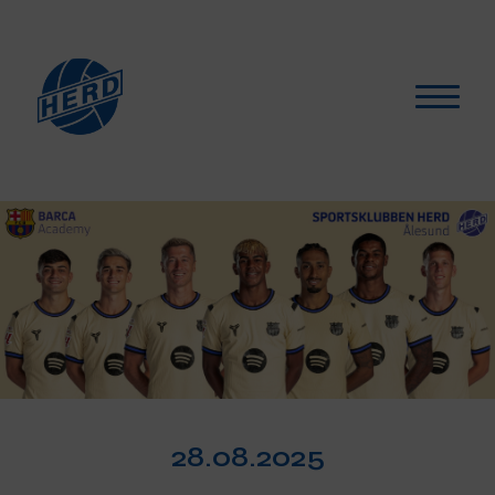
Hva skjer?
▾
For medlemmer
▾
Støtt oss
Selskapslokaler
Artikler
28.08.2025