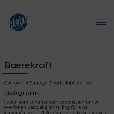
Hva skjer?
▾
For medlemmer
▾
Bærekraft
Støtt oss
Overordnet Strategi i Sportsklubben Herd.
Selskapslokaler
Bakgrunn
Artikler
I tiden som kommer står verdenssamfunnet
overfor en betydelig omstilling for å nå
klimamålene for 2030. Om vi skal lykkes, kreves