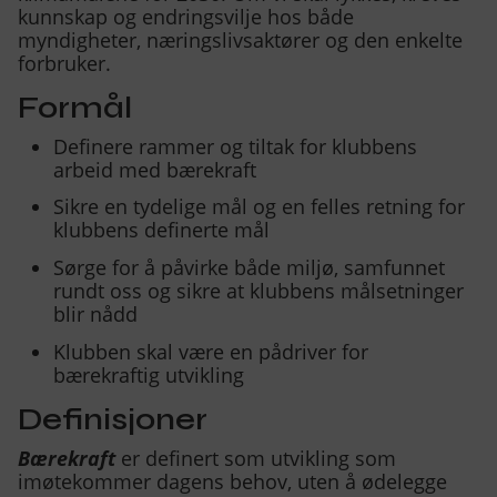
Om oss
▾
kunnskap og endringsvilje hos både
myndigheter, næringslivsaktører og den enkelte
forbruker.
Kontakt oss
Formål
Definere rammer og tiltak for klubbens
arbeid med bærekraft
Sikre en tydelige mål og en felles retning for
klubbens definerte mål
Sørge for å påvirke både miljø, samfunnet
rundt oss og sikre at klubbens målsetninger
blir nådd
Klubben skal være en pådriver for
bærekraftig utvikling
Definisjoner
Bærekraft
er definert som utvikling som
imøtekommer dagens behov, uten å ødelegge