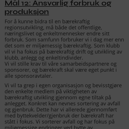
Mål 12: Ansvarlig forbruk og
produksjon
Preferanser
For å kunne bidra til en bærekraftig
regionsutvikling, må både det offentlige,
Med denne får du tilpassede opplevelser på
nettsidene våre som gir økt funksjonalitet og
næringslivet og enkeltmennesker endre sitt
flyt.
forbruk. Som samfunn forbruker vi i dag mer enn
det som er miljømessig bærekraftig. Som klubb
Tillat preferanser
vil vi ha fokus på bærekraftig drift og utvikling av
Ikke tillat preferanser
klubb, anlegg og enkeltindivider.
Vi vil stille krav til våre samarbeidspartnere og
sponsorer, og bærekraft skal være eget punkt i
alle sponsoravtaler.
Markedsføring
Vi vil ta grep i egen organisasjon og bevisstgjøre
Denne gir oss muligheten til å vise deg
relevante annonser basert på din aktivitet hos
den enkelte medlem på viktigheten av
oss, blant annet kan det hende du får opp en
bærekraftig utvikling gjennom egne tiltak på
annonse fra oss på en nettavis eller på
anlegget. Konkret kan nevnes sortering av avfall
sosiale medier.
og gjenbruk. Dette har vi allerede gjennomført
Tillat markedsføring
med byttekvelder/gjenbruk der bærekraft har
stått i fokus. Vi sorterer avfall og har fokus på
Ikke tillat markedsføring
miljømessige endringer ved bytte av