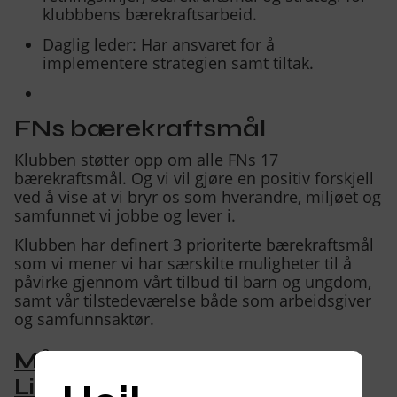
klubbbens bærekraftsarbeid.
Daglig leder: Har ansvaret for å
implementere strategien samt tiltak.
FNs bærekraftsmål
Klubben støtter opp om alle FNs 17
bærekraftsmål. Og vi vil gjøre en positiv forskjell
ved å vise at vi bryr os som hverandre, miljøet og
samfunnet vi jobbe og lever i.
Klubben har definert 3 prioriterte bærekraftsmål
som vi mener vi har særskilte muligheter til å
påvirke gjennom vårt tilbud til barn og ungdom,
samt vår tilstedeværelse både som arbeidsgiver
og samfunnsaktør.
Mål 3: God helse og
Livskvalitet