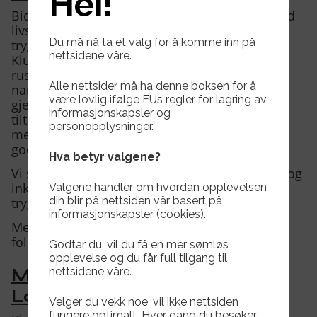
Hei!
Bidra til at barn og unge har gode tilbud og god
livskvalitet ved å tilby tilrettelagte treninger og
Du må nå ta et valg for å komme inn på
trygge rammer.
nettsidene våre.
Klubben skal være med på å forebygge
rusmiddelmisbruk og annet misbruk av
Alle nettsider må ha denne boksen for å
narkotiske stoffer og skadelig bruk av alkohol
være lovlig ifølge EUs regler for lagring av
gjennom informasjon og andre forebyggende
informasjonskapsler og
tiltak. Tiltak som kan nevnes er arrangement
personopplysninger.
med helsesøster, sørge for informasjon rundt
gode vaner med kosthold og søvn.
Hva betyr valgene?
Vi skal sørge for inkludering for tilrettelegging og
inkludering. Og all aktivitet skal basere seg på
Valgene handler om hvordan opplevelsen
din blir på nettsiden vår basert på
trygge rammer.
informasjonskapsler (cookies).
Med andre ord skal klubben bidra til en bedre
folkehelse gjennom sunn aktivitet.
Godtar du, vil du få en mer sømløs
opplevelse og du får full tilgang til
nettsidene våre.
Mål 11: Bærekraftige Byer og
Lokalsamfunn
Velger du vekk noe, vil ikke nettsiden
fungere optimalt. Hver gang du besøker