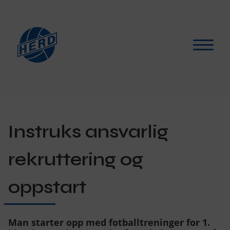
Hva skjer?
▾
For medlemmer
▾
Instruks ansvarlig
Støtt oss
rekruttering og
Selskapslokaler
oppstart
Artikler
Man starter opp med fotballtreninger for 1.