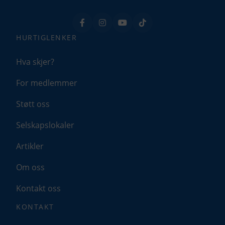
Tillat analyse
Ikke tillat analyse
HURTIGLENKER
Hva skjer?
Preferanser
Med denne får du tilpassede opplevelser på
For medlemmer
nettsidene våre som gir økt funksjonalitet og
flyt.
Støtt oss
Tillat preferanser
Selskapslokaler
Ikke tillat preferanser
Artikler
Markedsføring
Om oss
Denne gir oss muligheten til å vise deg
Kontakt oss
relevante annonser basert på din aktivitet hos
oss, blant annet kan det hende du får opp en
annonse fra oss på en nettavis eller på
KONTAKT
sosiale medier.