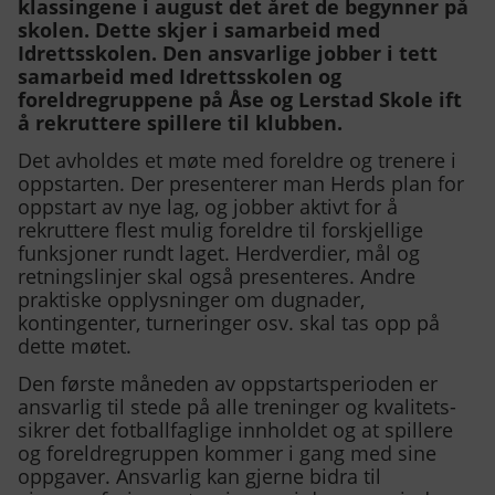
Om oss
klassingene i august det året de begynner på
▾
skolen. Dette skjer i samarbeid med
Idrettsskolen. Den ansvarlige jobber i tett
Kontakt oss
samarbeid med Idrettsskolen og
foreldregruppene på Åse og Lerstad Skole ift
å rekruttere spillere til klubben.
Det avholdes et møte med foreldre og trenere i
oppstarten. Der presenterer man Herds plan for
oppstart av nye lag, og jobber aktivt for å
rekruttere flest mulig foreldre til forskjellige
funksjoner rundt laget. Herdverdier, mål og
retningslinjer skal også presenteres. Andre
praktiske opplysninger om dugnader,
kontingenter, turneringer osv. skal tas opp på
dette møtet.
Den første måneden av oppstartsperioden er
ansvarlig til stede på alle treninger og kvalitets-
sikrer det fotballfaglige innholdet og at spillere
og foreldregruppen kommer i gang med sine
oppgaver. Ansvarlig kan gjerne bidra til