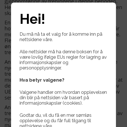
gjennomføring av treningene i denne perioden.
Herds sportsplan skal følges opp i praksis og den
skal innføres i arbeidet til de nye trenerne.
Hei!
En skal sørge for at man rekrutterer en
hovedansvarlig trener til hvert lag, og at man får
med flest mulig foreldre til å være hjelpetrenere.
Du må nå ta et valg for å komme inn på
nettsidene våre.
Flere trenere gir ofte bedre treninger. I Herd
ønsker vi at men skal være 1 trener pr. 5 barn i
treningssituasjon.
Alle nettsider må ha denne boksen for å
være lovlig ifølge EUs regler for lagring av
Ansvarlig skal sørge for at hovedtreneren på de
informasjonskapsler og
nye lagene tilfredsstiller kravene for
personopplysninger.
trenerkompetanse i aldersgruppen. Sammen
med trenerutvikler i klubben skal han sørge for at
Hva betyr valgene?
de trenerne som trenger det, tilbys de delene av
UEFA C-lisenskurset som er nødvendig i løpet av
Valgene handler om hvordan opplevelsen
sesongen.
din blir på nettsiden vår basert på
informasjonskapsler (cookies).
Ansvarlig skal sammen sammen med
trenerutvikler evaluere Herds plan for oppstart av
Godtar du, vil du få en mer sømløs
nye lag og Herds sportsplan ift det første året
opplevelse og du får full tilgang til
man spiller fotball. Rollen hører under
nettsidene våre.