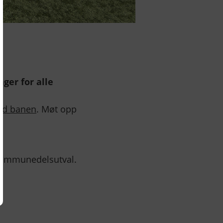
ger for alle
erd banen
. Møt opp
 kommunedelsutval.