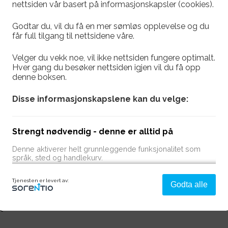
nettsiden vår basert på informasjonskapsler (cookies).
Godtar du, vil du få en mer sømløs opplevelse og du
får full tilgang til nettsidene våre.
18.06.2026
Velger du vekk noe, vil ikke nettsiden fungere optimalt.
Hver gang du besøker nettsiden igjen vil du få opp
denne boksen.
tsklubben Herd arrangere ferieproff / gratis trenin
mellom 10-14 år.
Disse informasjonskapslene kan du velge:
ger starter førstkommende
Mandag 22 Juni kl 10 på H
osial og sportslig opplevelse for alle deltakerne.
Strengt nødvendig - denne er alltid på
alle sammen. Gode og mange instruktører.
Denne aktiverer helt grunnleggende funksjonalitet som
språk, sted og handlekurv.
sorer vårt Gjensididige og Spjelkavik, Åse og Lerstad
n.
Tjenesten er levert av:
Godta alle
Analyse og ytelse
Denne gir oss muligheten til å samle informasjon om
t
hvordan du bruker nettsiden vår slik at vi hele tiden kan
forbedre opplevelsen for deg.