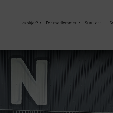
Hva skjer?
For medlemmer
Støtt oss
S
▾
▾