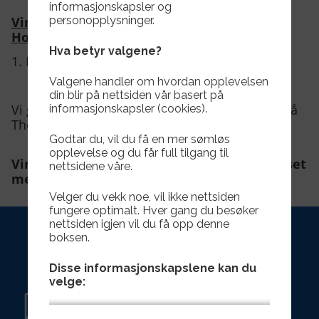
informasjonskapsler og
personopplysninger.
Vinneren av weekendovernatting på Thon
Hotel Fosnavågen :
Hva betyr valgene?
1. Maria Solied Lande
Valgene handler om hvordan opplevelsen
din blir på nettsiden vår basert på
Vi gratulere vinneren av weekendovernatting på
informasjonskapsler (cookies).
Thon Hotel Fosnavågen.
Godtar du, vil du få en mer sømløs
opplevelse og du får full tilgang til
Vinnerne kan hente gavekortet på Herdhuset
nettsidene våre.
mellom 08- 15:30 på hverdager.
Velger du vekk noe, vil ikke nettsiden
fungere optimalt. Hver gang du besøker
nettsiden igjen vil du få opp denne
boksen.
Disse informasjonskapslene kan du
velge: