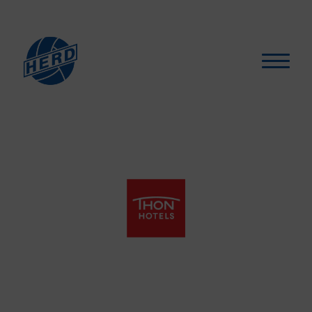
Hva skjer?
▾
For medlemmer
▾
Støtt oss
Selskapslokaler
Artikler