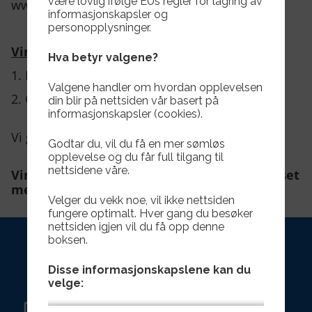
være lovlig ifølge EUs regler for lagring av
www.tafjord.no
informasjonskapsler og
personopplysninger.
Vinnere av 2 Gavekort :
Hva betyr valgene?
1. Kaja Fredriksen
Valgene handler om hvordan opplevelsen
2. Oscar Sørnes
din blir på nettsiden vår basert på
informasjonskapsler (cookies).
Vi gratulere vinnerne med gavekort fra Tafjord.
Godtar du, vil du få en mer sømløs
opplevelse og du får full tilgang til
nettsidene våre.
Vinnerne kan hente gavekortet på Herdhuset
mellom 08- 15:30 på hverdager.
Velger du vekk noe, vil ikke nettsiden
fungere optimalt. Hver gang du besøker
nettsiden igjen vil du få opp denne
boksen.
Disse informasjonskapslene kan du
velge: