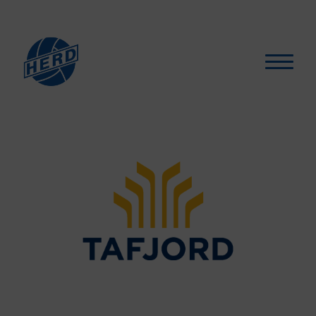
Hva skjer?
▾
For medlemmer
▾
Støtt oss
Selskapslokaler
Artikler