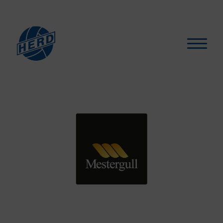
Hva skjer?
▾
For medlemmer
▾
Støtt oss
Selskapslokaler
Artikler