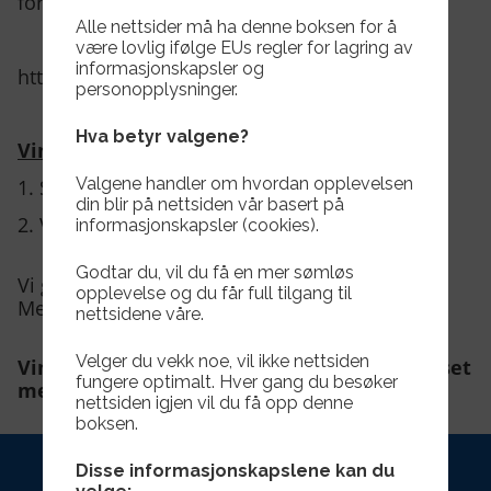
for deg.
Alle nettsider må ha denne boksen for å
være lovlig ifølge EUs regler for lagring av
informasjonskapsler og
https://mestergull.no/hagen/
personopplysninger.
Hva betyr valgene?
Vinnere av 2 Gavekort :
Valgene handler om hvordan opplevelsen
1. Sigrid Yndestad.
din blir på nettsiden vår basert på
2. Viktor Valdal.
informasjonskapsler (cookies).
Godtar du, vil du få en mer sømløs
Vi gratulere vinnerne med gavekort fra
opplevelse og du får full tilgang til
Mestergull Hagen AS.
nettsidene våre.
Velger du vekk noe, vil ikke nettsiden
Vinnerne kan hente gavekortet på Herdhuset
fungere optimalt. Hver gang du besøker
mellom 08- 15:30 på hverdager.
nettsiden igjen vil du få opp denne
boksen.
Disse informasjonskapslene kan du