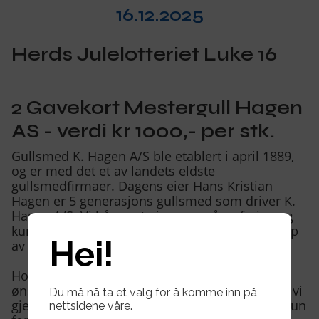
Om oss
▾
16.12.2025
Kontakt oss
Herds Julelotteriet Luke 16
2 Gavekort Mestergull Hagen
AS - verdi kr 1000,- per stk.
Gullsmed K. Hagen A/S ble etablert i april 1889,
og er med det et av landets eldste
gullsmedfirmaer. Dagens eier Hans Kristian
Hagen er 5 generasjons gullsmed som driver K.
Hagen A/S. Vi håper at gjennom vår erfaring og
kunnskap kan innfri dine forventninger ved kjøp
Hei!
av gaver til deg selv og andre.
Hos oss finner du de riktige merkevarene, og
ønsker du det helt unike og særegne utfordres vi
Du må nå ta et valg for å komme inn på
gjerne med å designe et helt spesielt smykke kun
nettsidene våre.