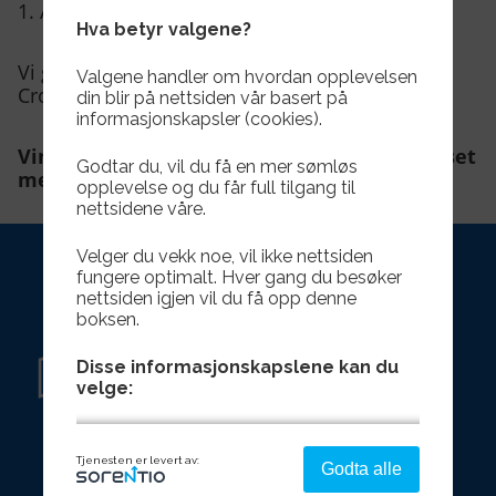
1. Astrid og Lars Valdal
Hva betyr valgene?
Vi gratulere vinneren med gavekort fra Moa
Valgene handler om hvordan opplevelsen
Cross Fit.
din blir på nettsiden vår basert på
informasjonskapsler (cookies).
Vinnerne kan hente gavekortet på Herdhuset
Godtar du, vil du få en mer sømløs
mellom 08- 15:30 på hverdager.
opplevelse og du får full tilgang til
nettsidene våre.
Velger du vekk noe, vil ikke nettsiden
fungere optimalt. Hver gang du besøker
nettsiden igjen vil du få opp denne
boksen.
Disse informasjonskapslene kan du
velge:
Strengt nødvendig - denne er alltid
Tjenesten er levert av:
Godta alle
på