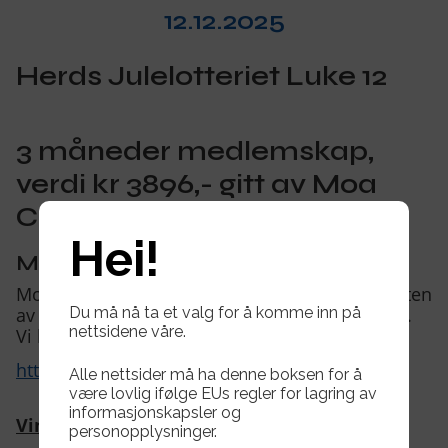
Om oss
▾
12.12.2025
Kontakt oss
Herds Julelotteriet Luke 12
3 måneder medlemskap,
verdi kr 3896,- gitt av Moa
Cross Fit.
Hei!
Moa CrossFit
Moa CrossFit er lokalisert i Smibakken i nærheten
Du må nå ta et valg for å komme inn på
av Moa. Her har vi stor plass, både inne og ute.
nettsidene våre.
Vi har også gratis parkering.
https://moacrossfit.no/
Alle nettsider må ha denne boksen for å
være lovlig ifølge EUs regler for lagring av
informasjonskapsler og
Vinnere av 1 Gavekort :
personopplysninger.