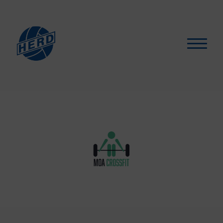
Hva skjer?
▾
For medlemmer
▾
Støtt oss
Selskapslokaler
Artikler