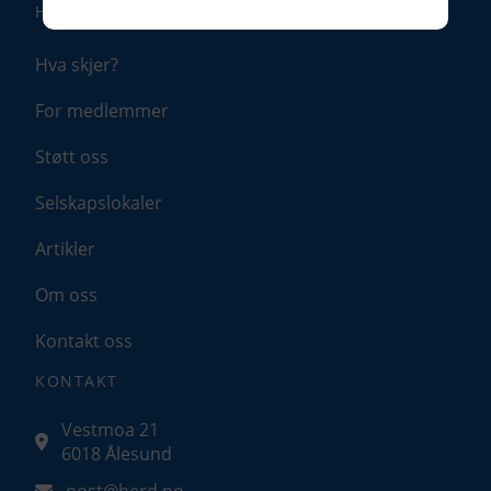
HURTIGLENKER
Denne aktiverer helt grunnleggende
funksjonalitet som språk, sted og handlekurv.
Hva skjer?
Analyse og ytelse
For medlemmer
Denne gir oss muligheten til å samle
Støtt oss
informasjon om hvordan du bruker nettsiden
vår slik at vi hele tiden kan forbedre
opplevelsen for deg.
Selskapslokaler
Tillat analyse
Artikler
Ikke tillat analyse
Om oss
Kontakt oss
Preferanser
KONTAKT
Med denne får du tilpassede opplevelser på
nettsidene våre som gir økt funksjonalitet og
flyt.
Vestmoa 21
6018 Ålesund
Tillat preferanser
Ikke tillat preferanser