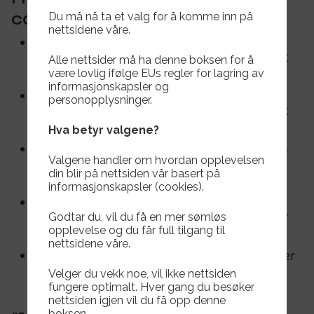
capsen?
Du må nå ta et valg for å komme inn på
nettsidene våre.
Moderne design:
Capsen har et tidsriktig
snitt som sitter godt på hodet og ser tøff ut
Alle nettsider må ha denne boksen for å
både til hverdags og idrett.
være lovlig ifølge EUs regler for lagring av
informasjonskapsler og
Premium logo:
Klubbens logo er gjengitt
personopplysninger.
med
fremhevet trykk (3D)
, noe som gir et
eksklusivt preg og god holdbarhet.
Hva betyr valgene?
Allsidig bruk:
Perfekt som solskjerming på
Valgene handler om hvordan opplevelsen
trening og kamp, eller som det faste
din blir på nettsiden vår basert på
favorittplagget på fritiden.
informasjonskapsler (cookies).
Begrenset opplag:
Vi har kun tatt inn
200
eksemplarer
i første omgang – her gjelder
Godtar du, vil du få en mer sømløs
det å være rask!
opplevelse og du får full tilgang til
nettsidene våre.
Kjøpes for kr 200,- i kiosken Bane Nord, eller
komme innom klubbkontoret.
Velger du vekk noe, vil ikke nettsiden
fungere optimalt. Hver gang du besøker
nettsiden igjen vil du få opp denne
boksen.