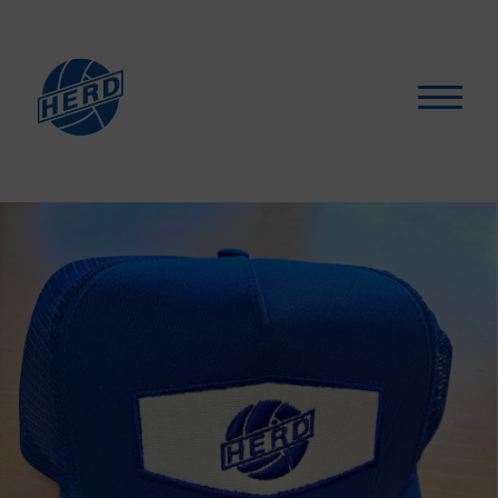
Hva skjer?
▾
For medlemmer
▾
Støtt oss
Selskapslokaler
Artikler