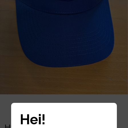
Om oss
▾
Kontakt oss
17.04.2026
Hei!
Hvorfor velge den nye Herd-