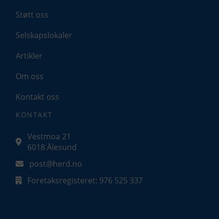
Støtt oss
Analyse og ytelse
Selskapslokaler
Denne gir oss muligheten til å samle
informasjon om hvordan du bruker nettsiden
vår slik at vi hele tiden kan forbedre
Artikler
opplevelsen for deg.
Om oss
Tillat analyse
Ikke tillat analyse
Kontakt oss
KONTAKT
Preferanser
Vestmoa 21
Med denne får du tilpassede opplevelser på
6018 Ålesund
nettsidene våre som gir økt funksjonalitet og
flyt.
post@herd.no
Tillat preferanser
Foretaksregisteret: 976 525 337
Ikke tillat preferanser