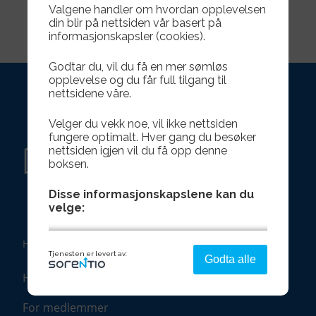
Valgene handler om hvordan opplevelsen
din blir på nettsiden vår basert på
informasjonskapsler (cookies).
Godtar du, vil du få en mer sømløs
opplevelse og du får full tilgang til
nettsidene våre.
Velger du vekk noe, vil ikke nettsiden
fungere optimalt. Hver gang du besøker
nettsiden igjen vil du få opp denne
boksen.
Disse informasjonskapslene kan du
velge:
HURTIGLENKER
Strengt nødvendig - denne er alltid
Tjenesten er levert av:
Godta alle
på
Hva skjer?
Denne aktiverer helt grunnleggende
funksjonalitet som språk, sted og handlekurv.
For medlemmer