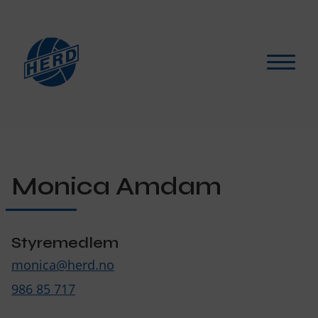
Hva skjer?
▾
For medlemmer
▾
Monica Amdam
Støtt oss
Styremedlem
Selskapslokaler
monica@herd.no
Artikler
986 85 717