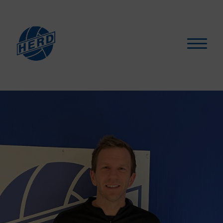
Hva skjer?
▾
For medlemmer
▾
Støtt oss
Selskapslokaler
Artikler