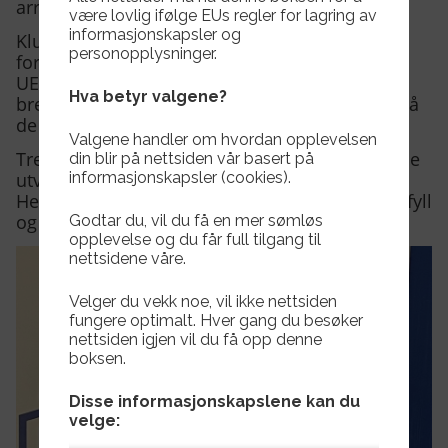
arrangeres i Bergen i august.
være lovlig ifølge EUs regler for lagring av
informasjonskapsler og
Klubbens sportslige leder, Rune Hoem, er glad
personopplysninger.
for at Sanna og Kurt nå får muligheten til å ta
UEFA B-lisens, og trekker frem at Herd som
Hva betyr valgene?
breddeklubb kan vise til B-lisensierte trenere på
de fleste av våre ungdomslag.
Valgene handler om hvordan opplevelsen
Trenerkompetanse er en nøkkel til å skape gode
din blir på nettsiden vår basert på
informasjonskapsler (cookies).
utviklingsmiljøer for våre unge spillere, og vi i
Herd skal fortsette å legge til rette for faglig påfyll
og inspirasjon.
Godtar du, vil du få en mer sømløs
opplevelse og du får full tilgang til
nettsidene våre.
Velger du vekk noe, vil ikke nettsiden
fungere optimalt. Hver gang du besøker
nettsiden igjen vil du få opp denne
boksen.
Disse informasjonskapslene kan du
velge: