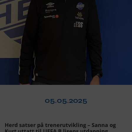
Om oss
▾
Kontakt oss
05.05.2025
Herd satser på trenerutvikling – Sanna og
Kurt uttatt til UEFA B lisens utdanning.