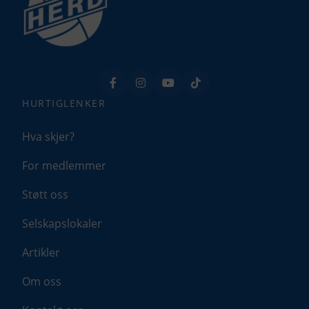
flyt.
Tillat preferanser
Ikke tillat preferanser
Markedsføring
HURTIGLENKER
Denne gir oss muligheten til å vise deg
relevante annonser basert på din aktivitet hos
Hva skjer?
oss, blant annet kan det hende du får opp en
annonse fra oss på en nettavis eller på
For medlemmer
sosiale medier.
Tillat markedsføring
Støtt oss
Ikke tillat markedsføring
Selskapslokaler
Artikler
Bekreft valg
Om oss